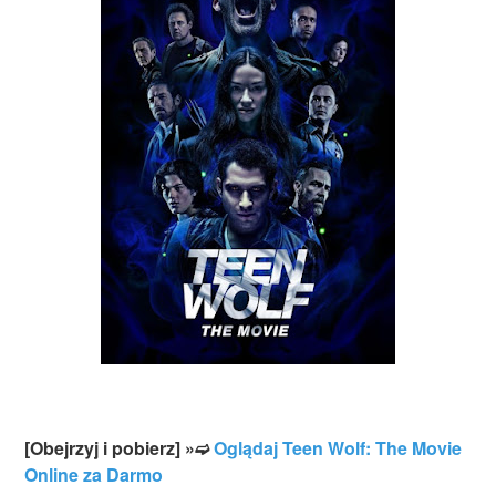
[Obejrzyj i pobierz] »➫
Oglądaj Teen Wolf: The Movie
Online za Darmo